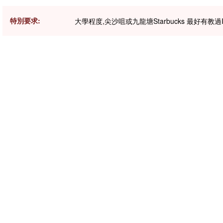
特別要求:
大學程度,尖沙咀或九龍塘Starbucks 最好有教過I