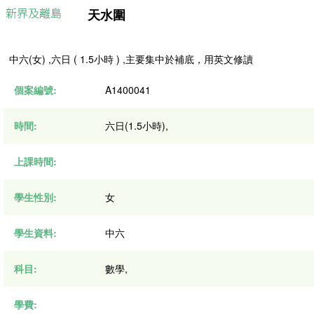
天水圍
中六(女) ,六日 ( 1.5小時 ) ,主要集中於補底，用英文修讀
個案編號:
A1400041
時間:
六日(1.5小時),
上課時間:
學生性別:
女
學生資料:
中六
科目:
數學,
學費: