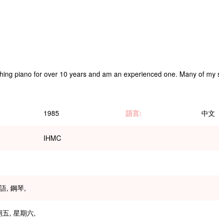
ing piano for over 10 years and am an experienced one. Many of my st
1985
語言:
中文
IHMC
語, 鋼琴,
期五, 星期六,