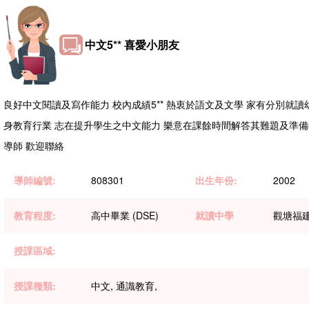
中文5** 喜愛小朋友
良好中文閱讀及寫作能力 校內成績5** 熱衷於語文及文學 家有分別就
身教育行業 志在提升學生之中文能力 樂意在課餘時間解答其難題及準備
導師 歡迎聯絡
導師編號:
808301
出生年份:
2002
教育程度:
高中畢業 (DSE)
就讀中學
觀塘福
授課區域:
授課種類:
中文, 通識教育,