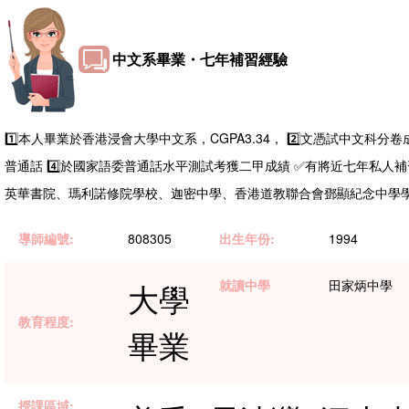
中文系畢業・七年補習經驗
1️⃣本人畢業於香港浸會大學中文系，CGPA3.34， 2️⃣文憑試中文科分卷成
普通話 4️⃣於國家語委普通話水平測試考獲二甲成績 ✅有將近七年私人
英華書院、瑪利諾修院學校、迦密中學、香港道教聯合會鄧顯紀念中學
導師編號:
808305
出生年份:
1994
大學
就讀中學
田家炳中學
教育程度:
畢業
授課區域: