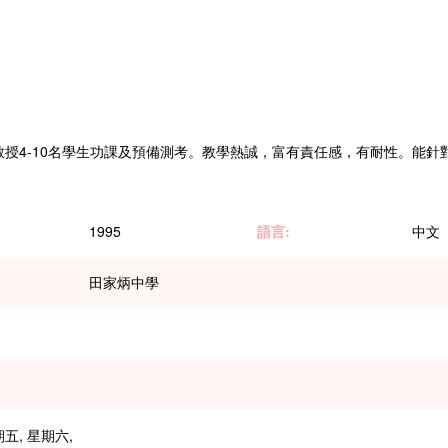
4-10名學生功課及預備測考。教學熱誠，富有責任感，有耐性。能針對不
1995
語言:
中文
田家炳中學
期五, 星期六,